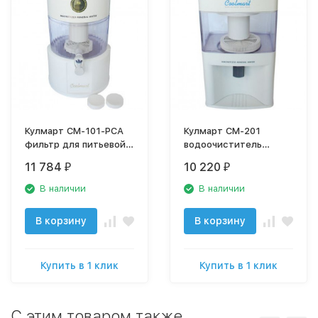
Кулмарт СМ-101-PCA
Кулмарт СМ-201
фильтр для питьевой
водоочиститель
воды
(фильтр для питьевой
11 784
10 220
₽
₽
воды)
В наличии
В наличии
В корзину
В корзину
Купить в 1 клик
Купить в 1 клик
C этим товаром также