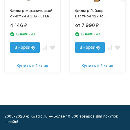
Фильтр механической
фильтр Гейзер
очистки AQUAFILTER
Бастион 122 (с
HSH1-FHMB12
манометром, для
4 146
от 7 990
₽
₽
муфтовый (ВР/ВР),
горячей воды воды,
нержавеющая сталь, с
d60)
В наличии
В наличии
манометром
В корзину
В корзину
Купить в 1 клик
Купить в 1 клик
2005-2026 © Kwatro.ru — Более 10 000 товаров для покупок
онлайн!