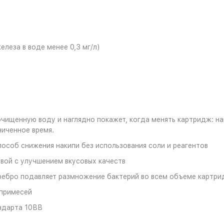
елеза в воде менее 0,3 мг/л)
очищенную воду и наглядно покажет, когда менять картридж: н
ниченное время.
особ снижения накипи без использования соли и реагентов
вой с улучшением вкусовых качеств
ребро подавляет размножение бактерий во всем объеме картр
 примесей
ндарта 10ВВ