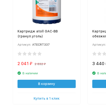
Картридж atoll GAC-BB
Картрид
(гранул.уголь)
обезже
Артикул:
ATECRT337
Артикул:
2 041
3 440
₽
2 832
₽
В наличии
В нал
В корзину
Купить в 1 клик