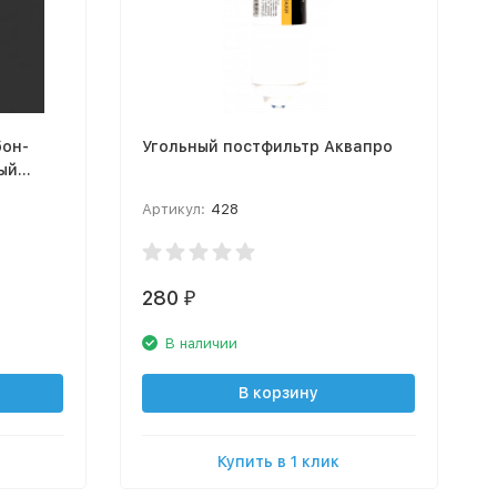
бон-
Угольный постфильтр Аквапро
РО
Артикул:
428
280
₽
В наличии
В корзину
Купить в 1 клик