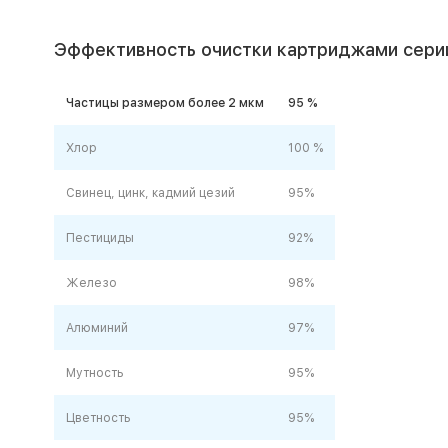
Эффективность очистки картриджами сери
Частицы размером более 2 мкм
95 %
Хлор
100 %
Свинец, цинк, кадмий цезий
95%
Пестициды
92%
Железо
9
8
%
Алюминий
9
7
%
Мутность
95%
Цветность
95%