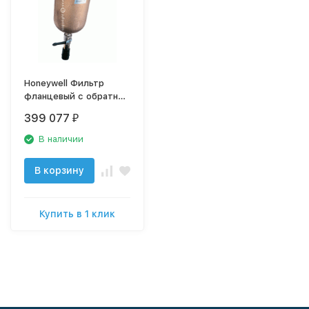
Honeywell Фильтр
фланцевый с обратной
промывкой. DN100,
399 077
₽
сетка 20 мкм, арт.
F76S-100FB
В наличии
В корзину
Купить в 1 клик