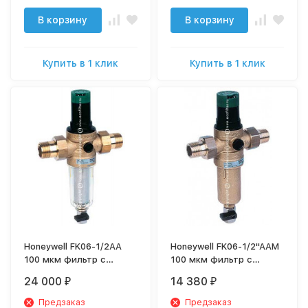
В корзину
В корзину
Купить в 1 клик
Купить в 1 клик
Honeywell FK06-1/2AA
Honeywell FK06-1/2"AAM
100 мкм фильтр с
100 мкм фильтр с
редуктором для
редуктором для
24 000
14 380
₽
₽
холодной воды
горячей воды
Предзаказ
Предзаказ