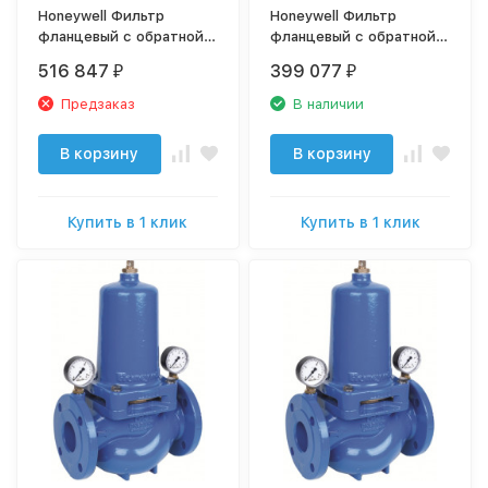
Honeywell Фильтр
Honeywell Фильтр
фланцевый с обратной
фланцевый с обратной
промывкой. DN80, сетка
промывкой. DN100,
516 847
399 077
₽
₽
20 мкм, арт. F76S-80FB
сетка 20 мкм, арт. F76S-
100FB
Предзаказ
В наличии
В корзину
В корзину
Купить в 1 клик
Купить в 1 клик