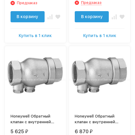
шаровым краном
Предзаказ
Предзаказ
В корзину
В корзину
Купить в 1 клик
Купить в 1 клик
Honeywell Обратный
Honeywell Обратный
клапан с внутренней
клапан с внутренней
резьбой RV280-3/4A
резьбой RV280-1A
5 625
6 870
₽
₽