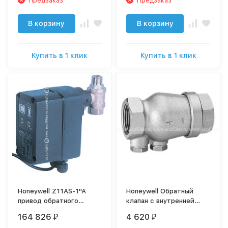
Предзаказ
Предзаказ
В корзину
В корзину
Купить в 1 клик
Купить в 1 клик
Honeywell Z11AS-1"A
Honeywell Обратный
привод обратного
клапан с внутренней
промыва для фланцевых
резьбой RV280-1/2A
164 826
4 620
₽
₽
F76S-F (сенсор) с