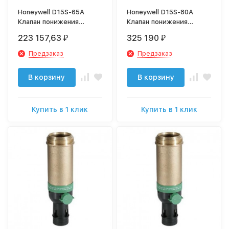
Honeywell D15S-65A
Honeywell D15S-80A
Клапан понижения
Клапан понижения
давления фланцевый
давления фланцевый
223 157,63
325 190
₽
₽
диапазон регулировки
диапазон регулировки
1.5-8 атм., на входе до
1.5-8 атм., на входе до
Предзаказ
Предзаказ
16 атм., DN65
16 атм., DN80
В корзину
В корзину
Купить в 1 клик
Купить в 1 клик