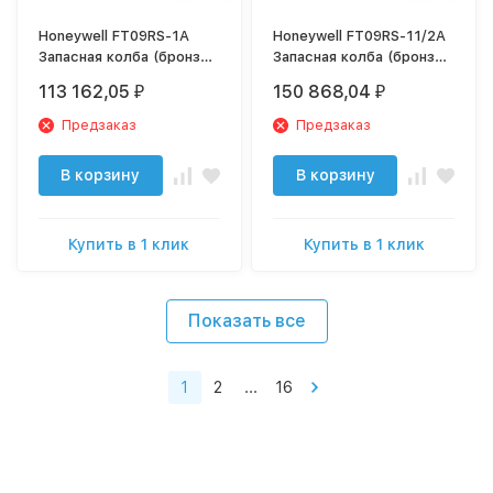
Honeywell FT09RS-1A
Honeywell FT09RS-11/2A
Запасная колба (бронза)
Запасная колба (бронза)
для F76S и HS10S (от
для F76S и HS10S (от 1
113 162,05
150 868,04
₽
₽
1/2" до 1 1/4")
1/2" до 2")
Предзаказ
Предзаказ
В корзину
В корзину
Купить в 1 клик
Купить в 1 клик
Показать все
1
2
...
16