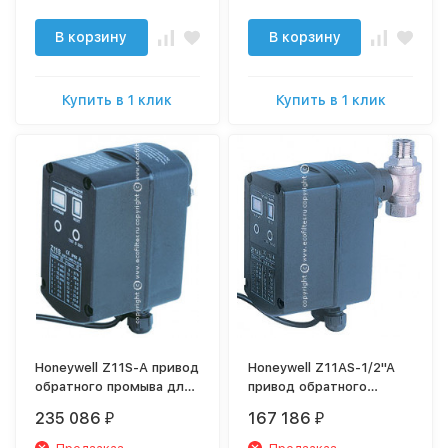
В корзину
В корзину
Купить в 1 клик
Купить в 1 клик
Honeywell Z11S-A привод
Honeywell Z11AS-1/2"A
обратного промыва для
привод обратного
F76S, F74, HS10S
промыва для F-74; F-76;
235 086
167 186
₽
₽
(сенсор)
F-76S; HS (сенсор)