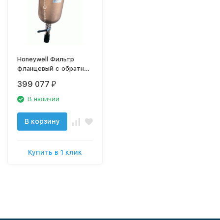
Honeywell Фильтр
фланцевый с обратной
промывкой. DN100,
399 077
₽
сетка 20 мкм, арт.
F76S-100FB
В наличии
В корзину
Купить в 1 клик