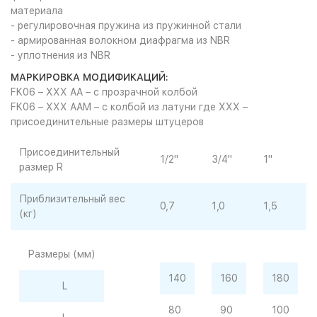
материала
- регулировочная пружина из пружинной стали
- армированная волокном диафрагма из NBR
- уплотнения из NBR
МАРКИРОВКА МОДИФИКАЦИЙ:
FK06 – XXX AA – с прозрачной колбой
FK06 – XXX AAM – с колбой из латуни где XXX –
присоединительные размеры штуцеров
Присоединительный
1/2"
3/4"
1"
размер R
Приблизительный вес
0,7
1,0
1,5
(кг)
Размеры (мм)
140
160
180
L
80
90
100