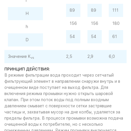
I
89
89
111
H
156
156
180
h
54
54
61
D
Значение K
2,5
2,9
6,0
vs
ПРИНЦИП ДЕЙСТВИЯ:
В режиме фильтрации вода проходит через сетчатый
фильтрующий элемент в направлении снаружи внутрь и в
очищенном виде поступает на выход фильтра. Для
включения режима промывки нужно открыть шаровой
клапан. При этом поток воды под полным входным
давлением смывает с поверхности сетки застрявшие
частицы и, захватывая мусор на дне колбы, удаляется за
пределы фильтра. В процессе промывки возможна подача
очищенной воды к потребителю, но с несколько
пониженным давлением. Режим промывки выключается