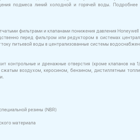
щения подмеса линий холодной и горячей воды. Подробне
тчатыми фильтрами и клапанами понижения давления Honeywell
дственно перед фильтром или редуктором в системах центра
оттоку питьевой воды в централизованные системы водоснабжен
т контрольные и дренажные отверстия (кроме клапанов на 1/
о сжатым воздухом, керосином, бензином, дистиллятным топл
и.
 специальной резины (NBR)
ского материала