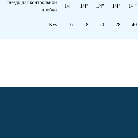
Гнездо для контрольной
1/4"
1/4"
1/4"
1/4"
1/4"
пробки
Kvs
6
8
20
28
40