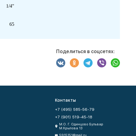
1/4"
65
Поделиться в соцсетях:
Контакты
+7 (495) 585-56-79
+7 (901) 519-45-18
М.О. Г. Одинцово Бульвар
М.Крылова 13
5915151@mail.ru