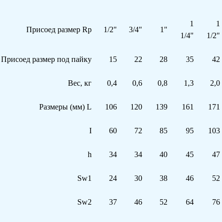
1
1
Присоед размер Rp
1/2"
3/4"
1"
1/4"
1/2"
Присоед размер под пайку
15
22
28
35
42
Вес, кг
0,4
0,6
0,8
1,3
2,0
Размеры (мм) L
106
120
139
161
171
I
60
72
85
95
103
h
34
34
40
45
47
Sw1
24
30
38
46
52
Sw2
37
46
52
64
76