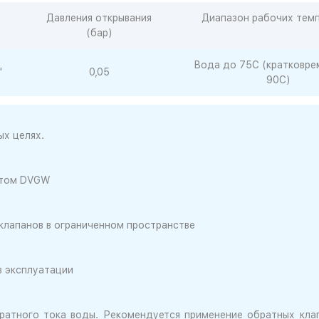
Давления открывания
Диапазон рабочих тем
(бар)
Вода до 75С (кратковре
"
0,05
90С)
ых целях.
артом DVGW
клапанов в ограниченном пространстве
в эксплуатации
ратного тока воды. Рекомендуется применение обратных кла