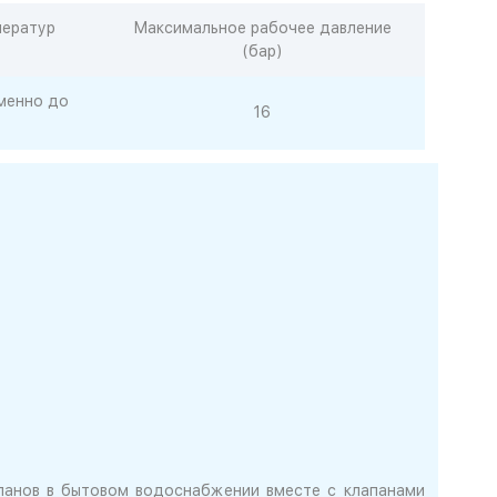
ператур
Максимальное рабочее давление
(бар)
менно до
16
панов в бытовом водоснабжении вместе с клапанами