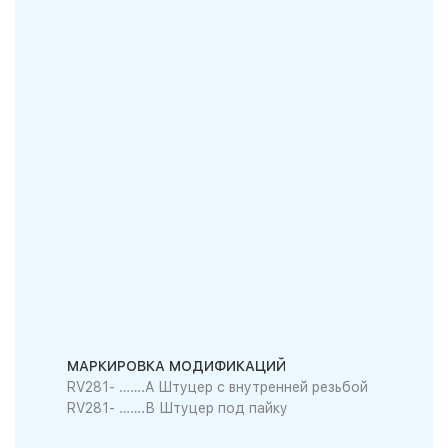
МАРКИРОВКА МОДИФИКАЦИЙ
RV281- …….A Штуцер с внутренней резьбой
RV281- …….В Штуцер под пайку