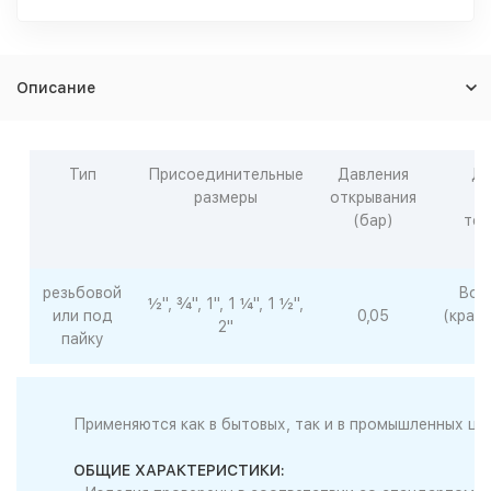
Описание
Тип
Присоединительные
Давления
Ди
размеры
открывания
р
(бар)
тем
резьбовой
Вод
½", ¾", 1", 1 ¼", 1 ½",
или под
0,05
(крат
2"
пайку
д
Применяются как в бытовых, так и в промышленных це
ОБЩИЕ ХАРАКТЕРИСТИКИ: