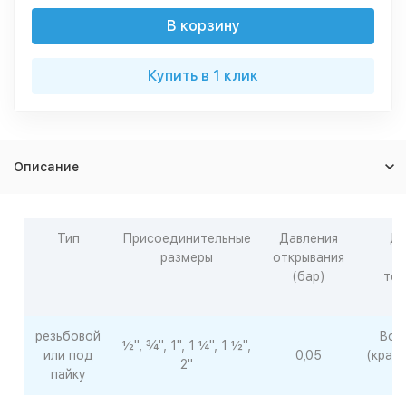
В корзину
Купить в 1 клик
Описание
Тип
Присоединительные
Давления
Ди
размеры
открывания
р
(бар)
тем
резьбовой
Вод
½", ¾", 1", 1 ¼", 1 ½",
или под
0,05
(крат
2"
пайку
д