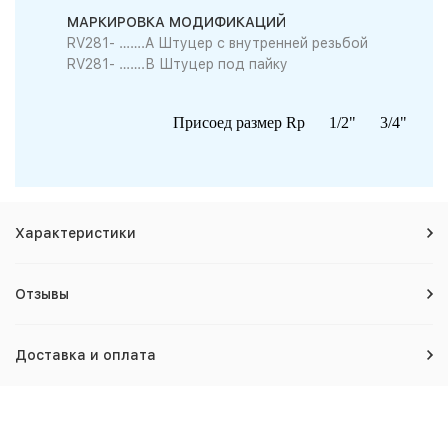
МАРКИРОВКА МОДИФИКАЦИЙ
RV281- …….A Штуцер с внутренней резьбой
RV281- …….В Штуцер под пайку
Присоед размер Rp
1/2"
3/4"
Присоед размер под пайку
15
22
Вес, кг
0,4
0,6
0
Характеристики
Размеры (мм) L
106
120
1
Отзывы
I
60
72
Доставка и оплата
h
34
34
Sw1
24
30