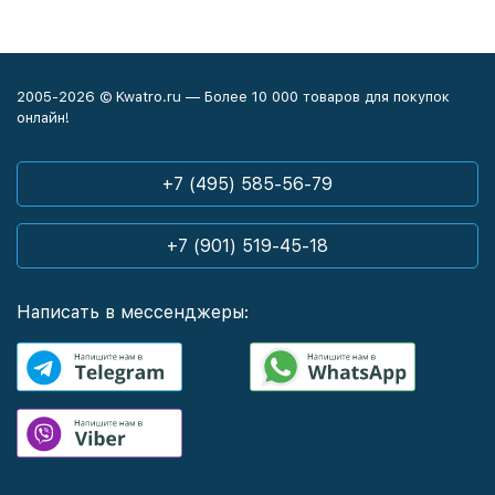
Sw2
37
46
Гнездо для контрольной
1/4"
1/4"
1/
2005-2026 © Kwatro.ru — Более 10 000 товаров для покупок
пробки
онлайн!
Kvs
6
8
+7 (495) 585-56-79
+7 (901) 519-45-18
Написать в мессенджеры: