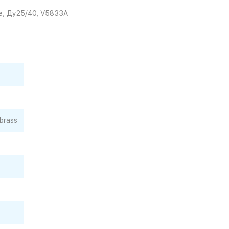
е, Ду25/40, V5833A
 brass