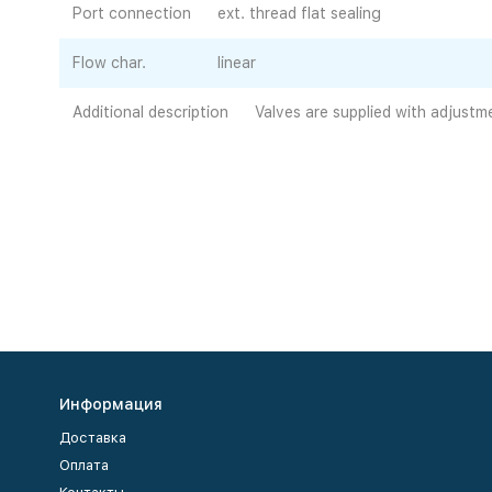
Port connection
ext. thread flat sealing
Flow char.
linear
Additional description
Valves are supplied with adjustm
Информация
Доставка
Оплата