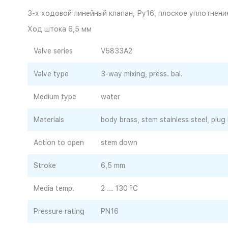
3-х ходовой линейный клапан, Ру16, плоское уплотнени
Ход штока 6,5 мм
Valve series
V5833A2
Valve type
3-way mixing, press. bal.
Medium type
water
Materials
body brass, stem stainless steel, plug
Action to open
stem down
Stroke
6,5 mm
o
Media temp.
2 ... 130
C
Pressure rating
PN16