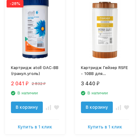
-28%
Картридж atoll GAC-BB
Картридж Гейзер RSFE
(гранул.уголь)
- 10BB для
обезжелезивания
2 041
3 440
2 832
₽
₽
₽
28509
В наличии
В наличии
В корзину
В корзину
Купить в 1 клик
Купить в 1 клик