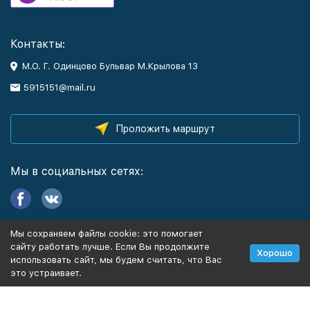
Контакты:
М.О. Г. Одинцово Бульвар М.Крылова 13
5915151@mail.ru
Проложить маршрут
Мы в социальных сетях:
Мы сохраняем файлы cookie: это помогает
Информация
сайту работать лучше. Если Вы продолжите
Хорошо
использовать сайт, мы будем считать, что Вас
это устраивает.
Политика персональных данных