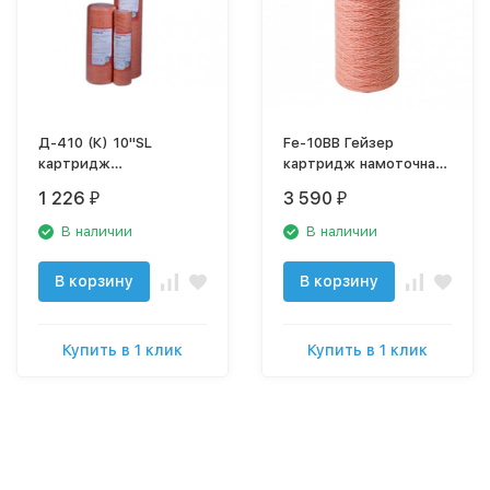
Д-410 (К) 10"SL
Fe-10BB Гейзер
картридж
картридж намоточная
обезжелезивающая
ионообменная нить,
1 226
3 590
₽
₽
веревка Экодоктор
28124
В наличии
В наличии
В корзину
В корзину
Купить в 1 клик
Купить в 1 клик