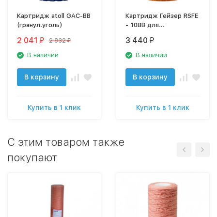
Картридж atoll GAC-BB
Картридж Гейзер RSFE
(гранул.уголь)
- 10BB для
обезжелезивания
2 041
3 440
2 832
₽
₽
₽
28509
В наличии
В наличии
В корзину
В корзину
Купить в 1 клик
Купить в 1 клик
C этим товаром также
покупают