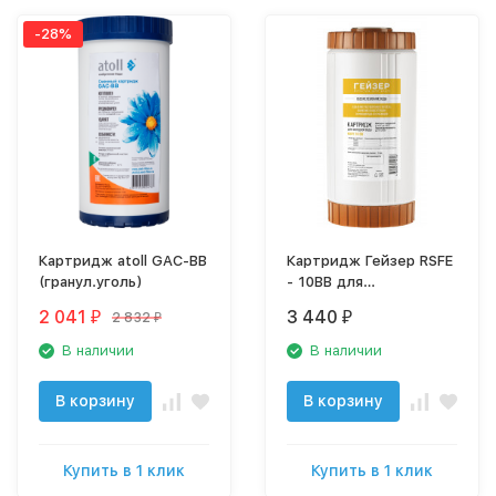
-28%
Картридж atoll GAC-BB
Картридж Гейзер RSFE
(гранул.уголь)
- 10BB для
обезжелезивания
2 041
3 440
2 832
₽
₽
₽
28509
В наличии
В наличии
В корзину
В корзину
Купить в 1 клик
Купить в 1 клик