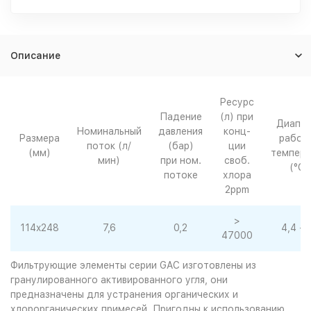
Описание
Ресурс
Падение
(л) при
Диапаз
Номинальный
давления
конц-
Размера
рабоч
поток (л/
(бар)
ции
(мм)
темпера
мин)
при ном.
своб.
(°C)
потоке
хлора
2ppm
>
114x248
7,6
0,2
4,4 - 
47000
Фильтрующие элементы серии GAC изготовлены из
гранулированного активированного угля, они
предназначены для устранения органических и
хлорорганических примесей. Пригодны к использованию