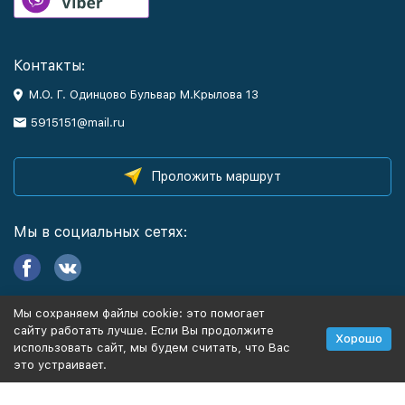
Контакты:
М.О. Г. Одинцово Бульвар М.Крылова 13
5915151@mail.ru
Проложить маршрут
Мы в социальных сетях:
Мы сохраняем файлы cookie: это помогает
Информация
сайту работать лучше. Если Вы продолжите
Хорошо
использовать сайт, мы будем считать, что Вас
это устраивает.
Политика персональных данных