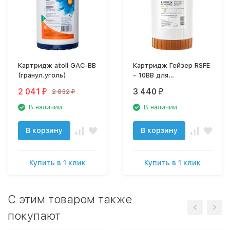
Картридж atoll GAC-BB
Картридж Гейзер RSFE
(гранул.уголь)
- 10BB для
обезжелезивания
2 041
3 440
2 832
₽
₽
₽
28509
В наличии
В наличии
В корзину
В корзину
Купить в 1 клик
Купить в 1 клик
C этим товаром также
покупают