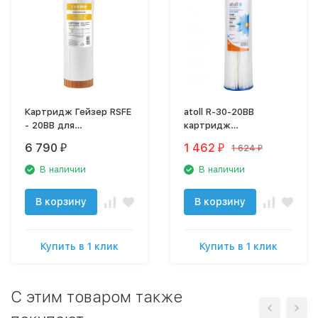
Картридж Гейзер RSFE
atoll R-30-20BB
- 20BB для
картридж
обезжелезивания,
(лепестковый,
6 790
1 462
1 624
₽
₽
₽
28510
полиэстер)
В наличии
В наличии
В корзину
В корзину
Купить в 1 клик
Купить в 1 клик
C этим товаром также