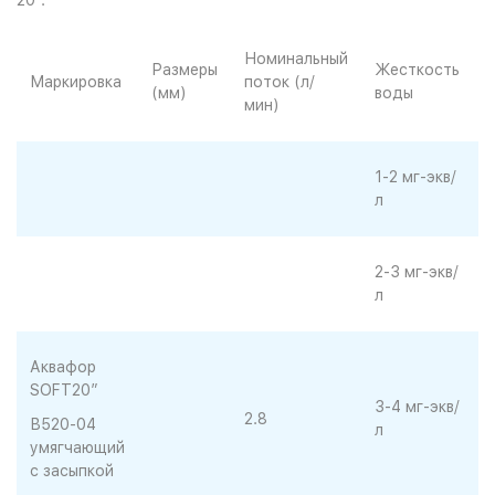
20".
Номинальный
М
Размеры
Жесткость
Маркировка
поток (л/
(мм)
воды
мин)
в
1-2 мг-экв/
л
2-3 мг-экв/
л
Аквафор
SOFT20”
3-4 мг-экв/
2.8
3
В520-04
л
умягчающий
с засыпкой