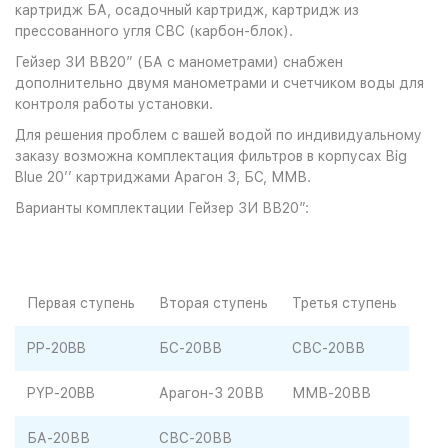
картридж БА, осадочный картридж, картридж из
прессованного угля СВС (карбон-блок).
Гейзер ЗИ ВВ20” (БА с манометрами) снабжен
дополнительно двумя манометрами и счетчиком воды для
контроля работы установки.
Для решения проблем с вашей водой по индивидуальному
заказу возможна комплектация фильтров в корпусах Big
Blue 20’’ картриджами Арагон 3, БС, ММВ.
Варианты комплектации Гейзер ЗИ ВВ20”:
Первая ступень
Вторая ступень
Третья ступень
PP-20BB
БС-20ВВ
СВС-20ВВ
PYP-20BB
Арагон-3 20ВВ
ММВ-20ВВ
БА-20ВВ
СВС-20ВВ