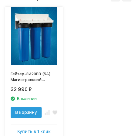
Гейзер-3И20BB (БА)
Магистральный
фильтр
32 990
₽
обезжелезиватель для
воды, 32061
В наличии
В корзину
Купить в 1 клик