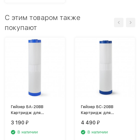
C этим товаром также
покупают
Гейзер БА-20BB
Гейзер БС-20BB
Картридж для
Картридж для
обезжелезивания,
умягчения воды
3 190
4 490
₽
₽
30607
(ионообменная смола),
30611
В наличии
В наличии