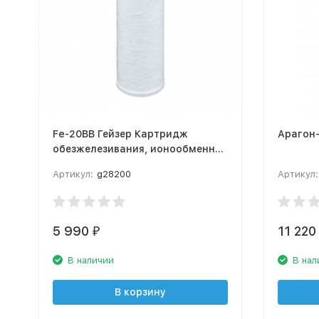
Fe-20BB Гейзер Картридж
Арагон-
обезжелезивания, ионообменное
волокно и гранулированный
Артикул:
g28200
Артикул:
уголь 28200
5 990
11 220
₽
В наличии
В нал
В корзину