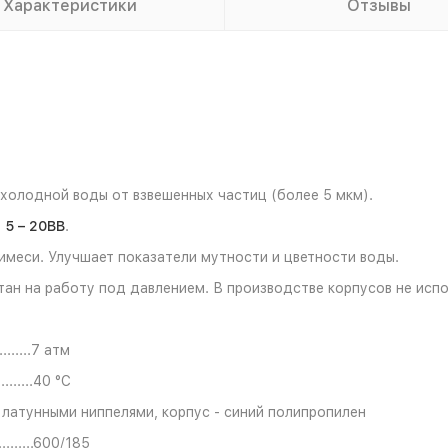
Характеристики
Отзывы
холодной воды от взвешенных частиц (более 5 мкм).
 5 – 20ВВ
.
римеси. Улучшает показатели мутности и цветности воды.
тан на работу под давлением. В производстве корпусов не испо
........7 атм
........40 °С
 латунными ниппелями, корпус - синий полипропилен
........600/185