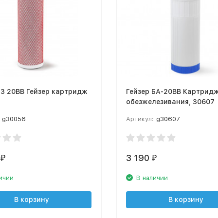
3 20ВВ Гейзер картридж
Гейзер БА-20BB Картрид
обезжелезивания, 30607
g30056
Артикул:
g30607
3 190
₽
₽
ичии
В наличии
В корзину
В корзину