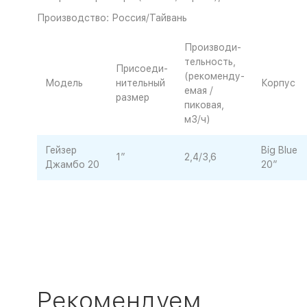
Производство: Россия/Тайвань
Производи-
тельность,
Присоеди-
(рекоменду-
Модель
нительный
Корпус
емая /
размер
пиковая,
м3/ч)
Гейзер
Big Blue
1”
2,4/3,6
Джамбо 20
20”
Рекомендуем