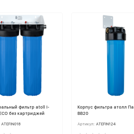
альный фильтр atoll I-
Корпус фильтра атолл П
 ECO без картриджей
BB20
ATEFIN018
Артикул:
ATEFIN124