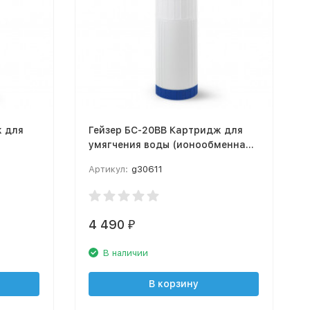
ж для
Гейзер БС-20BB Картридж для
умягчения воды (ионообменная
смола), 30611
Артикул:
g30611
4 490
₽
В наличии
В корзину