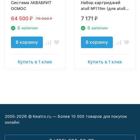
Система АКВАБРИТ
Набор картриджей
ОСМОС
atoll №119m (для atoll
TRINITY 100M)
64 500
7 171
75 000
₽
₽
₽
В наличии
В наличии
В корзину
В корзину
Купить в 1 клик
Купить в 1 клик
2005-2026 © Kwatro.ru — Более 10 000 товаров для покупок
онлайн!