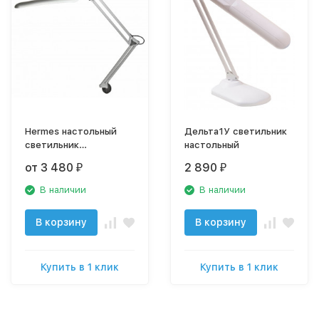
Hermes настольный
Дельта1У светильник
светильник
настольный
светодиодный на
от 3 480
2 890
₽
₽
струбцине
В наличии
В наличии
В корзину
В корзину
Купить в 1 клик
Купить в 1 клик