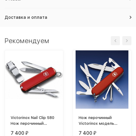
Доставка и оплата
Рекомендуем
Victorinox Nail Clip 580
Нож перочинный
Нож перочинный
Victorinox модель
0.6463
1.4713
7 400
7 400
₽
₽