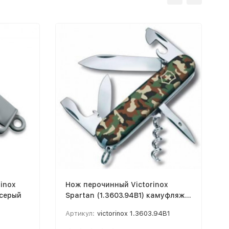
inox
Нож перочинный Victorinox
 серый
Spartan (1.3603.94B1) камуфляж
12 функций блистер
Артикул:
victorinox 1.3603.94B1