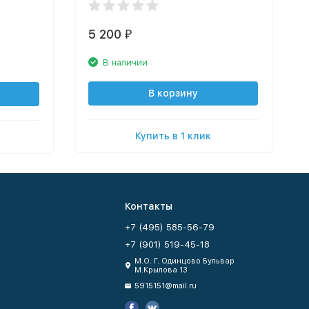
5 200
₽
В наличии
В корзину
Купить в 1 клик
Контакты
+7 (495) 585-56-79
+7 (901) 519-45-18
М.О. Г. Одинцово Бульвар
М.Крылова 13
5915151@mail.ru