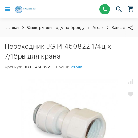
Главная
Фильтры для воды по бренду
Атолл
Запчасти для
Переходник JG PI 450822 1/4ц х
7/16рв для крана
Артикул:
JG PI 450822
Бренд:
Атолл