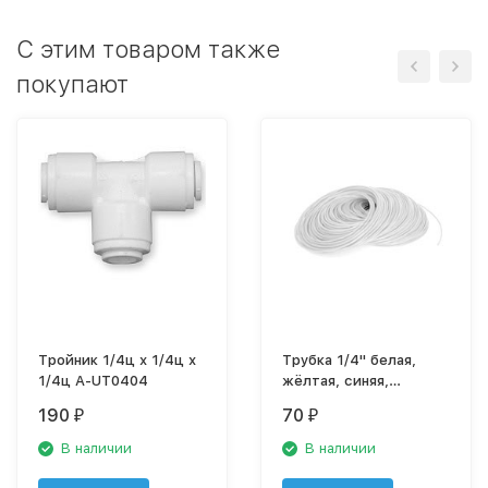
C этим товаром также
покупают
Тройник 1/4ц х 1/4ц х
Трубка 1/4" белая,
1/4ц A-UT0404
жёлтая, синяя,
красная, чёрная Трубка
190
70
₽
₽
1/4'' (1 м)
В наличии
В наличии