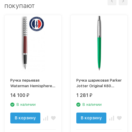
покупают
Ручка перьевая
Ручка шариковая Parker
Waterman Hemisphere
Jotter Original K60
Deluxe (2117789)
(R2123490) зеленый M
14 100
1 281
₽
₽
Marine Red F перо
синие чернила
сталь нержавеющая
подар.кор.
В наличии
В наличии
подар.кор.
В корзину
В корзину