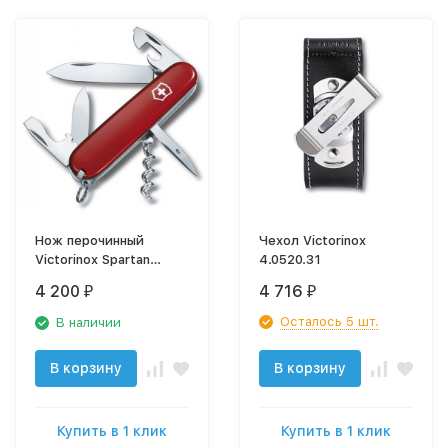
Нож перочинный
Чехол Victorinox
Victorinox Spartan
4.0520.31
1.3603 91мм 12
4 200
4 716
₽
₽
функций красный
(блистер)
Осталось 5 шт.
В наличии
В корзину
В корзину
Купить в 1 клик
Купить в 1 клик