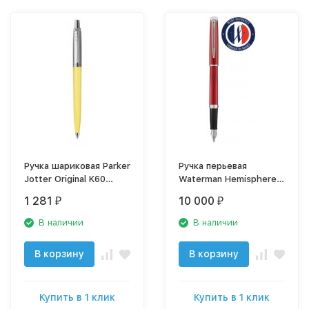
Ручка шариковая Parker
Ручка перьевая
Jotter Original K60
Waterman Hemisphere
(R2123144) Yellow Mari
(2043212) Red Comet
1 281
10 000
₽
₽
M синие чернила
CT F перо сталь
подар.кор.
нержавеющая
В наличии
В наличии
подар.кор.
В корзину
В корзину
Купить в 1 клик
Купить в 1 клик