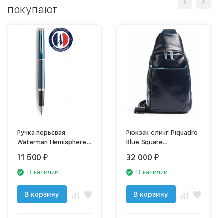
покупают
Ручка перьевая
Рюкзак слинг Piquadro
Waterman Hemisphere
Blue Square
(2118237) Sea Blue F
CA4827B2/BLU2 синий
11 500
32 000
₽
₽
перо сталь
натур.кожа
нержавеющая
В наличии
В наличии
подар.кор.
В корзину
В корзину