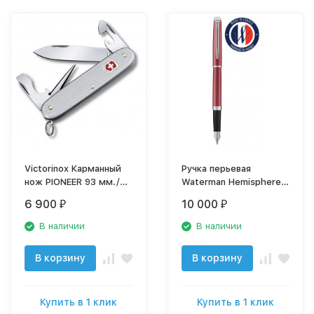
Victorinox Карманный
Ручка перьевая
нож PIONEER 93 мм./
Waterman Hemisphere
серебристый
(2043204) Coral Pink
6 900
10 000
₽
₽
0.8201.26
CT F перо сталь
нержавеющая
В наличии
В наличии
подар.кор.
В корзину
В корзину
Купить в 1 клик
Купить в 1 клик