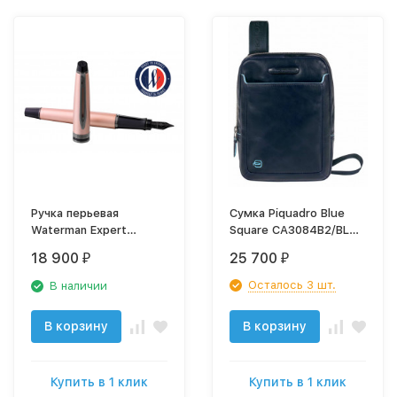
Ручка перьевая
Сумка Piquadro Blue
Waterman Expert
Square CA3084B2/BLU2
DeLuxe (2119261)
синий натур.кожа
18 900
25 700
₽
₽
Metallic Rose Gold RT F
перо сталь
Осталось 3 шт.
В наличии
нержавеющая
подар.кор.
В корзину
В корзину
Купить в 1 клик
Купить в 1 клик