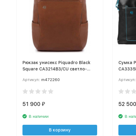
Рюкзак унисекс Piquadro Black
Сумка P
Square CA3214B3/CU светло-
CA3335
коричневый натур.кожа
Артикул:
m472260
Артикул:
51 900
52 50
₽
В наличии
В нал
В корзину