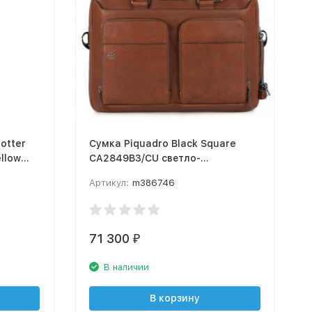
otter
Сумка Piquadro Black Square
ellow
CA2849B3/CU светло-
ар.кор.
коричневый натур.кожа
Артикул:
m386746
71 300
₽
В наличии
В корзину