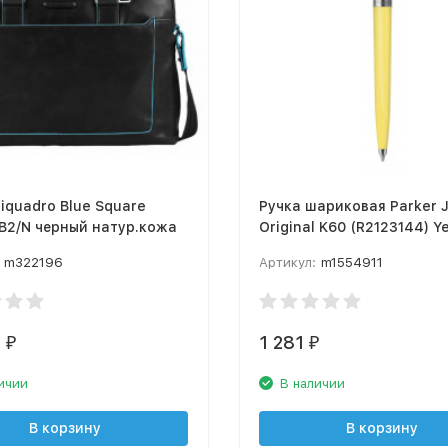
iquadro Blue Square
Ручка шариковая Parker J
B2/N черный натур.кожа
Original K60 (R2123144) Y
Mari M синие чернила под
m322196
Артикул:
m1554911
0
1 281
₽
₽
ичии
В наличии
В корзину
В корзину