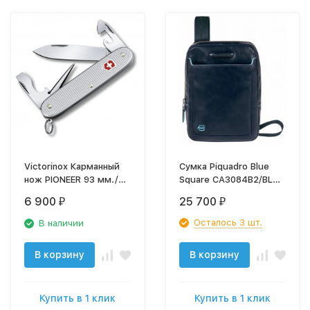
Victorinox Карманный
Сумка Piquadro Blue
нож PIONEER 93 мм./
Square CA3084B2/BLU2
серебристый
синий натур.кожа
6 900
25 700
₽
₽
0.8201.26
Осталось 3 шт.
В наличии
В корзину
В корзину
Купить в 1 клик
Купить в 1 клик