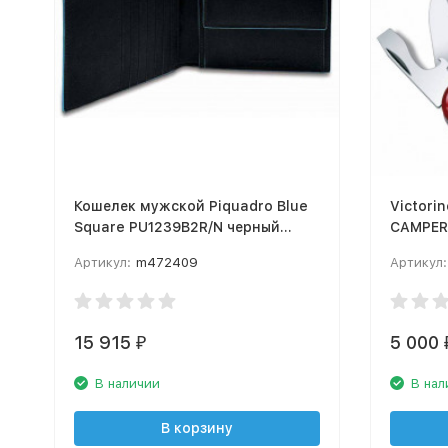
Кошелек мужской Piquadro Blue
Victori
Square PU1239B2R/N черный
натур.кожа
Артикул:
m472409
Артикул:
15 915
5 000
₽
В наличии
В нал
В корзину