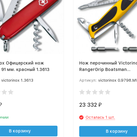
nox Офицерский нож
Нож перочинный Victorin
CAMPER 91 мм. красный 1.3613
RangerGrip Boatsman
0.9798.MWC8 130мм 21 фу
victorinox 1.3613
Артикул:
victorinox 0.9798.
жёлто-чёрный
23 332
₽
₽
ичии
Осталась 1 шт.
В корзину
В корзину