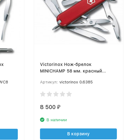
ox
Victorinox Нож-брелок
MINICHAMP 58 мм. красный
нкция
0.6385
MWC8
Артикул:
victorinox 0.6385
8 500
₽
В наличии
В корзину