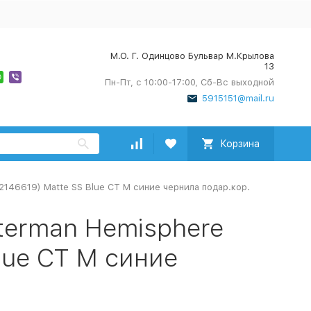
М.О. Г. Одинцово Бульвар М.Крылова
13
Пн-Пт, с 10:00-17:00, Сб-Вс выходной
5915151@mail.ru
Корзина
2146619) Matte SS Blue CT M синие чернила подар.кор.
terman Hemisphere
lue CT M синие