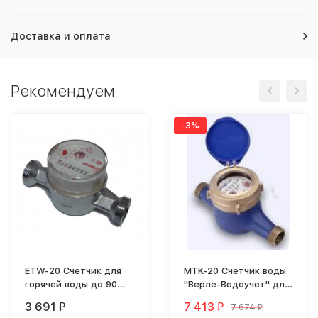
Доставка и оплата
Рекомендуем
-3%
ETW-20 Счетчик для
MTK-20 Счетчик воды
горячей воды до 90
"Верле-Водоучет" для
град. С Wehrle
холодной воды
3 691
7 413
7 674
₽
₽
₽