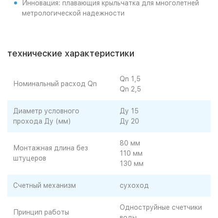
Инновация: плавающия крыльчатка для многолетней
метрологической надежности
технические характеристики
Qn 1,5
Номинальный расход Qn
Qn 2,5
Диаметр условного
Ду 15
прохода Ду (мм)
Ду 20
80 мм
Монтажная длина без
110 мм
штуцеров
130 мм
Счетный механизм
сухоход
Одноструйные счетчики
Принцип работы
воды