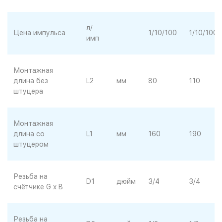
л/
Цена импульса
1/10/100
1/10/100
имп
Монтажная
длина без
L2
мм
80
110
штуцера
Монтажная
длина со
L1
мм
160
190
штуцером
Резьба на
D1
дюйм
3/4
3/4
счётчике G x B
Резьба на