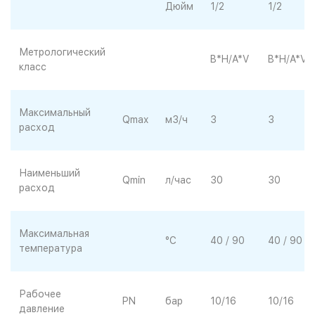
Дюйм
1/2
1/2
Метрологический
B*H/A*V
B*H/A*V
класс
Максимальный
Qmax
м3/ч
3
3
расход
Наименьший
Qmin
л/час
30
30
расход
Максимальная
°C
40 / 90
40 / 90
температура
Рабочее
PN
бар
10/16
10/16
давление