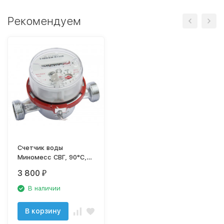
Рекомендуем
Счетчик воды
Миномесс СВГ, 90°C,
DN 15, Qn 1,5, L 110
3 800
₽
mm, R7, 1/10L, с
присоединителями
В наличии
В корзину