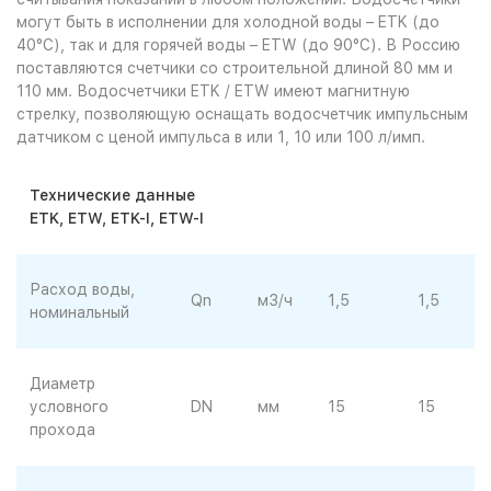
могут быть в исполнении для холодной воды – ETK (до
40°С), так и для горячей воды – ETW (до 90°С). В Россию
поставляются счетчики со строительной длиной 80 мм и
110 мм. Водосчетчики ETK / ETW имеют магнитную
стрелку, позволяющую оснащать водосчетчик импульсным
датчиком с ценой импульса в или 1, 10 или 100 л/имп.
Технические данные
ETK, ETW, ETK-I, ETW-I
Расход воды,
Qn
м3/ч
1,5
1,5
номинальный
Диаметр
условного
DN
мм
15
15
прохода