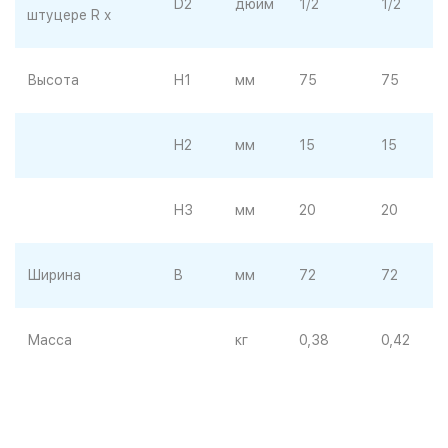
D2
дюйм
1/2
1/2
штуцере R x
Высота
H1
мм
75
75
H2
мм
15
15
H3
мм
20
20
Ширина
B
мм
72
72
Масса
кг
0,38
0,42