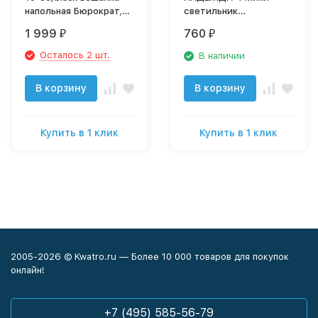
напольная Бюрократ,
светильник
черная
настольный
1 999
760
₽
₽
Осталось 2 шт.
В наличии
В корзину
В корзину
Купить в 1 клик
Купить в 1 клик
2005-2026 © Kwatro.ru — Более 10 000 товаров для покупок
онлайн!
+7 (495) 585-56-79