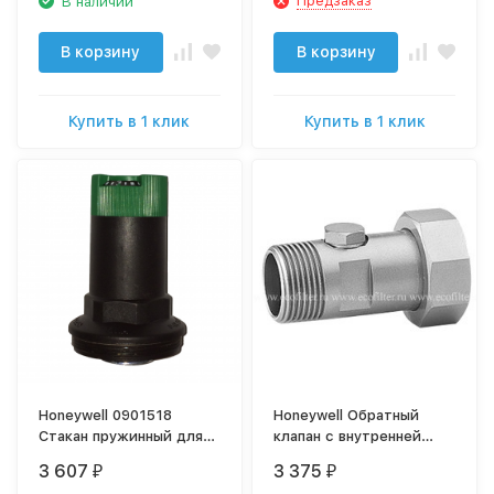
Предзаказ
В наличии
В корзину
В корзину
Купить в 1 клик
Купить в 1 клик
Honeywell 0901518
Honeywell Обратный
Стакан пружинный для
клапан с внутренней
ремонта клапана D06,
резьбой RV277-1/2A
3 607
3 375
₽
₽
FK06, HS10S 1 1/2"-2"