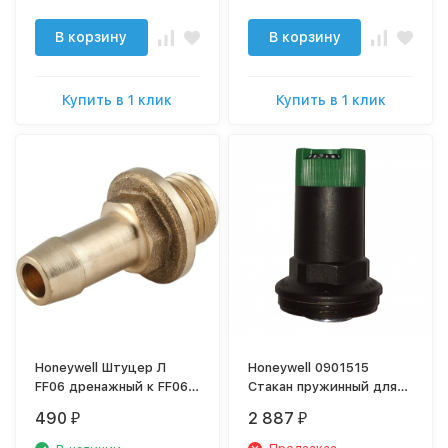
В корзину
В корзину
Купить в 1 клик
Купить в 1 клик
Honeywell Штуцер Л
Honeywell 0901515
FF06 дренажный к FF06,
Стакан пружинный для
FK06 латунь
ремонта клапана D06,
490
2 887
₽
₽
FK06, HS10S 1/2"-3/4"