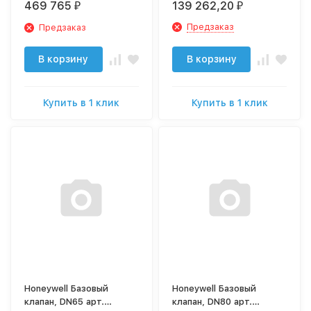
469 765
139 262,20
₽
₽
20 мкм, арт. F76S-65FB
Предзаказ
Предзаказ
В корзину
В корзину
Купить в 1 клик
Купить в 1 клик
Honeywell Базовый
Honeywell Базовый
клапан, DN65 арт.
клапан, DN80 арт.