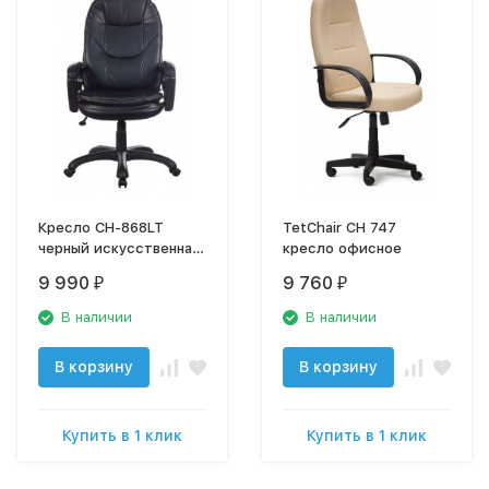
Кресло CH-868LT
TetChair CH 747
черный искусственная
кресло офисное
кожа крестовина
9 990
9 760
₽
₽
пластик
В наличии
В наличии
В корзину
В корзину
Купить в 1 клик
Купить в 1 клик