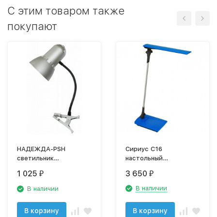
C этим товаром также
покупают
НАДЕЖДА-PSH
Сириус C16
светильник
настольный
настольный
светильник
1 025
3 650
₽
₽
В наличии
В наличии
В корзину
В корзину