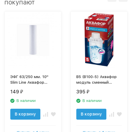
покупают
ЭФГ 63/250 мм. 10"
В5 (В100-5) Аквафор
Slim Line Аквафор
модуль сменный
сменный элемент
фильтрующий
149
395
₽
₽
фильтрующий для
холодной воды
В наличии
В наличии
В корзину
В корзину