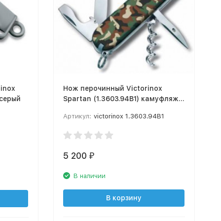
inox
Нож перочинный Victorinox
 серый
Spartan (1.3603.94B1) камуфляж
12 функций блистер
Артикул:
victorinox 1.3603.94B1
5 200
₽
В наличии
В корзину