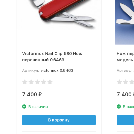
Victorinox Nail Clip 580 Нож
Нож пер
перочинный 0.6463
модель 
Артикул:
victorinox 0.6463
Артикул:
7 400
7 400
₽
В наличии
В нал
В корзину