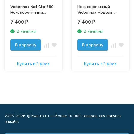
Victorinox Nail Clip 580
Нож перочинный
Нож перочинный
Victorinox модель
0.6463
1.4713
7 400
7 400
₽
₽
В наличии
В наличии
В корзину
В корзину
Купить в 1 клик
Купить в 1 клик
2005-2026 © Kwatro.ru — Более 10 000 товаров для покупок
онлайн!