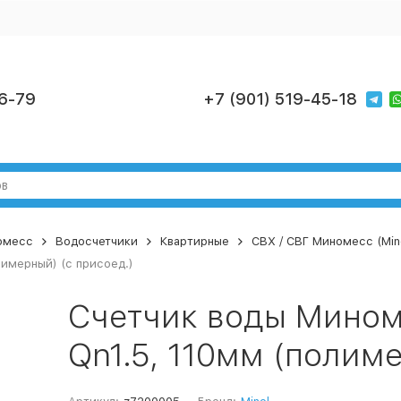
6-79
+7 (901) 519-45-18
номесс
Водосчетчики
Квартирные
СВХ / СВГ Миномесс (Mino
лимерный) (с присоед.)
Счетчик воды Миноме
Qn1.5, 110мм (полиме