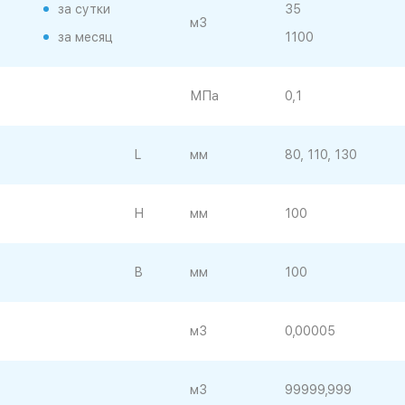
за сутки
35
м3
за месяц
1100
МПа
0,1
L
мм
80, 110, 130
H
мм
100
B
мм
100
м3
0,00005
м3
99999,999