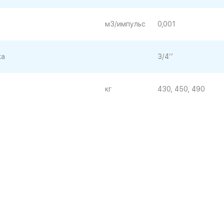
м3/импульс
0,001
ка
3/4’’
кг
430, 450, 490