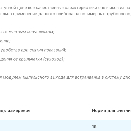
тупной цене все качественные характеристики счетчиков из л
ельно применение данного прибора на полимерных трубопрово
дным счетным механизмом;
ении;
 удобства при снятии показаний;
щения от крыльчатки (сухоход);
ия
модулем импульсного выхода для встраивания в систему дис
ицы измерения
Норма для счетчик
15