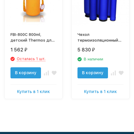
FBI-800C 800ml,
Чехол
детский Thermos для
термоизоляционный
прохладительных
1252 Canature
1 562
5 830
₽
₽
напитков
Осталась 1 шт.
В наличии
В корзину
В корзину
Купить в 1 клик
Купить в 1 клик