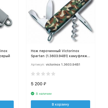
inox
Нож перочинный Victorinox
 серый
Spartan (1.3603.94B1) камуфляж
12 функций блистер
Артикул:
victorinox 1.3603.94B1
5 200
₽
В наличии
В корзину