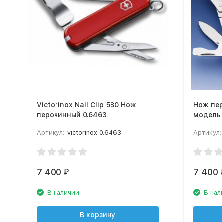
Victorinox Nail Clip 580 Нож
Нож пер
перочинный 0.6463
модель 
Артикул:
victorinox 0.6463
Артикул:
7 400
7 400
₽
В наличии
В нал
В корзину