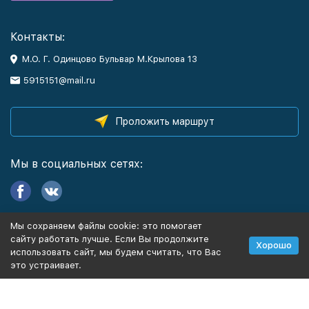
Контакты:
М.О. Г. Одинцово Бульвар М.Крылова 13
5915151@mail.ru
Проложить маршрут
Мы в социальных сетях:
Мы сохраняем файлы cookie: это помогает
Информация
сайту работать лучше. Если Вы продолжите
Хорошо
использовать сайт, мы будем считать, что Вас
это устраивает.
Политика персональных данных