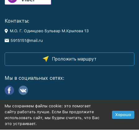
Контакты:
М.О. Г. Одинцово Бульвар М.Крылова 13
5915151@mail.ru
Проложить маршрут
Мы в социальных сетях:
Мы сохраняем файлы cookie: это помогает
Информация
сайту работать лучше. Если Вы продолжите
Хорошо
использовать сайт, мы будем считать, что Вас
это устраивает.
Политика персональных данных