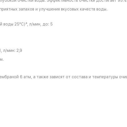
лубокой очистки воды. Эффективность очистки достигает 95%
риятных запахов и улучшения вкусовых качеств воды.
воды 25°C)*, л/мин, до: 5
 л/мин: 2,9
м.
мембраной 6 атм, а также зависят от состава и температуры оч