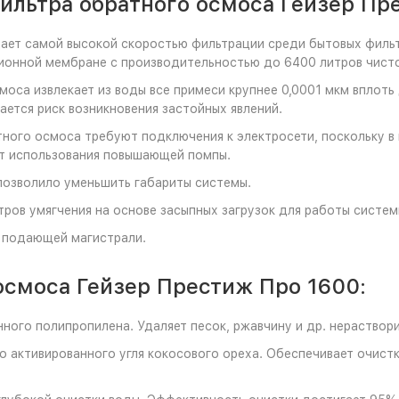
ильтра обратного осмоса Гейзер Пр
ает самой высокой скоростью фильтрации среди бытовых фильт
онной мембране с производительностью до 6400 литров чисто
оса извлекает из воды все примеси крупнее 0,0001 мкм вплоть 
ается риск возникновения застойных явлений.
ного осмоса требуют подключения к электросети, поскольку в 
от использования повышающей помпы.
позволило уменьшить габариты системы.
ров умягчения на основе засыпных загрузок для работы систем
в подающей магистрали.
осмоса Гейзер Престиж Про 1600:
нного полипропилена. Удаляет песок, ржавчину и др. нераство
о активированного угля кокосового ореха. Обеспечивает очист