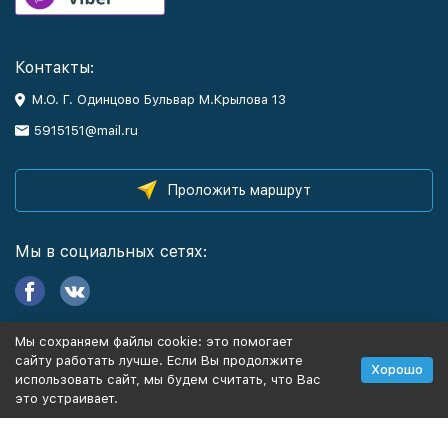
Контакты:
М.О. Г. Одинцово Бульвар М.Крылова 13
5915151@mail.ru
Проложить маршрут
Мы в социальных сетях:
Мы сохраняем файлы cookie: это помогает
Информация
сайту работать лучше. Если Вы продолжите
Хорошо
использовать сайт, мы будем считать, что Вас
это устраивает.
Политика персональных данных